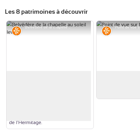
Les 8 patrimoines à découvrir
Belvédère de la chapelle au soleil levant - IDC
Point de vue
Point de vue
Point de vue
Point de vue
Vous pouvez vous repérer sur la
C'est alors que s'
table d'orientation. Surplombant le
panorama sur les r
Voir l'image en plein écran
Rhône, le belvédère offre un
merveilleux panorama sur la vallée et
sur le Vercors. Face à vous, la colline
de l'Hermitage.