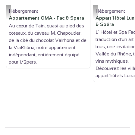
Hébergement
Hébergement
appartement oma_tain - Chapoutier
Appart hôtel LUNASOL 
Appartement OMA - Fac & Spera
Appart'Hôtel Luna
& Spéra
Au cœur de Tain, quasi au pied des
L' Hôtel et Spa Fac
coteaux, du caveau M. Chapoutier,
traduction d’un art
de la cité du chocolat Valrhona et de
tous, une invitatio
la ViaRhôna, notre appartement
Vallée du Rhône, te
indépendant, entièrement équipé
vins mythiques.
pour 1/2pers.
Découvrez les vill
appart'hôtels Luna