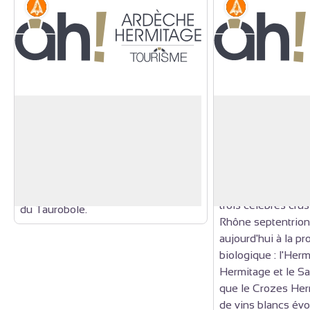
Histoire
Histoire
Autel du Taurobole (184 après JC)
Les vins AOC Cô
Crozes Hermitag
Dans le passé, les romains étaient
Saint Joseph
établis sur la colline de Tain (Tegna).
Pays de tradition v
Voir l'image en plein écran
Pour honorer leurs dieux, ils
l'Antiquité, le pa
sacrifiaient un taureau sur l'autel du
Collines, Valence,
Taurobole. Actuellement érigé place
trois célèbres cru
du Taurobole.
Rhône septentriona
aujourd'hui à la pr
biologique : l'Her
Hermitage et le Sa
que le Crozes He
de vins blancs évo