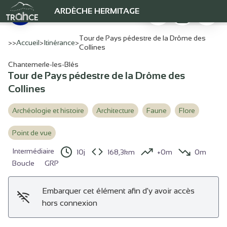
Tour de Pays pédestre de la Drôme des Collines
Imprimer
Télécharger
Signaler
ARDÈCHE HERMITAGE
Chemin bucolique - Ardèche Hermitage Tourisme
Voir l'image en plein écran
Tour de Pays pédestre de la Drôme des
>>
Accueil
>
Itinérance
>
Collines
Chantemerle-les-Blés
Tour de Pays pédestre de la Drôme des
Collines
Archéologie et histoire
Architecture
Faune
Flore
Point de vue
Intermédiaire
10j
168,3km
+0m
0m
Boucle
GRP
Embarquer cet élément afin d'y avoir accès
hors connexion