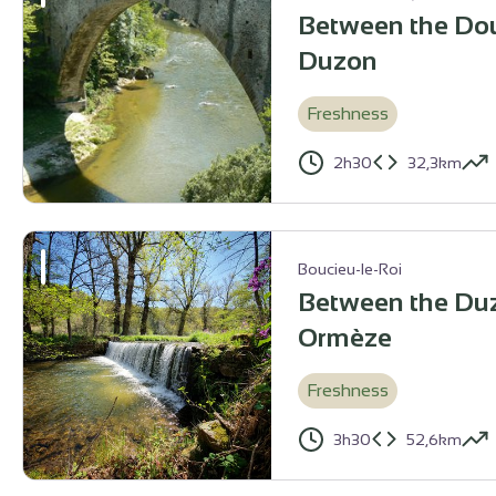
Between the Dou
Duzon
Freshness
2h30
32,3km
Le Grand Pont sur le Doux - Ardèche Hermitage Tourisme
Boucieu-le-Roi
Between the Du
Ormèze
Freshness
3h30
52,6km