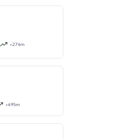
+274m
+495m
urisme