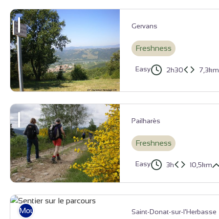
Point de vue sur Saint Félicien - Ardèche Hermitage Tourisme
Gervans
Freshness
Easy
2h30
7,3km
Belvédère des Planards - Ardèche Hermitage Tourisme
Pailharès
Freshness
Easy
3h
10,5km
Genêts en fleurs sur le Massif du Sardier - Ardèche Hermitage To
Mountain Bike
Saint-Donat-sur-l'Herbasse