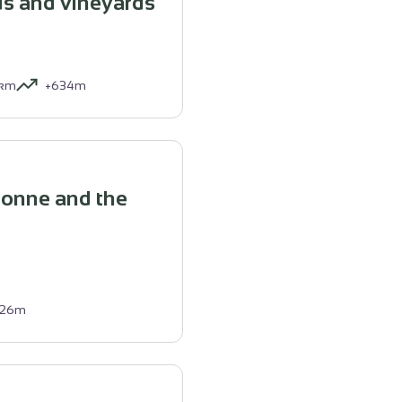
s and vineyards
km
+634m
onne and the
126m
isme