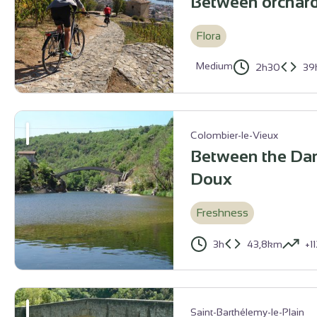
Between orchard
Flora
Medium
2h30
39
Chapelle de l'Hermitage - Ardèche Hermitage Tourisme
Colombier-le-Vieux
Between the Dar
Doux
Freshness
3h
43,8km
+1
Confluence entre la Daronne et le Doux - Ardèche Hermitage Tour
Saint-Barthélemy-le-Plain