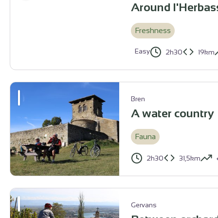
Around l'Herbas
Freshness
Easy
2h30
19km
Sentier sur le parcours - Emmanuel Henry
Bren
A water country
Fauna
2h30
31,5km
Prieuré Saint Andéol - Ardèche Hermitage Tourisme
Gervans