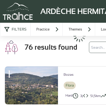
ARDÈCHE HERMI
FILTERS
Practice
Themes
Loc
Loading
Search
76 results found
Bozas
Flora
Hard
3j
51,5km