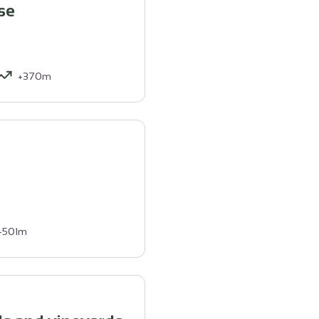
se
+370m
+501m