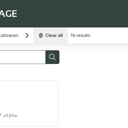
TAGE
alization
Clear all
76 results
Search
+1727m