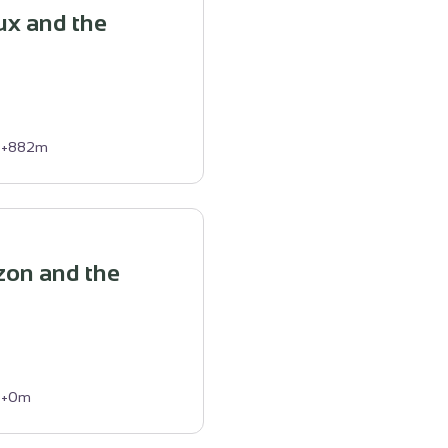
x and the
+882m
zon and the
+0m