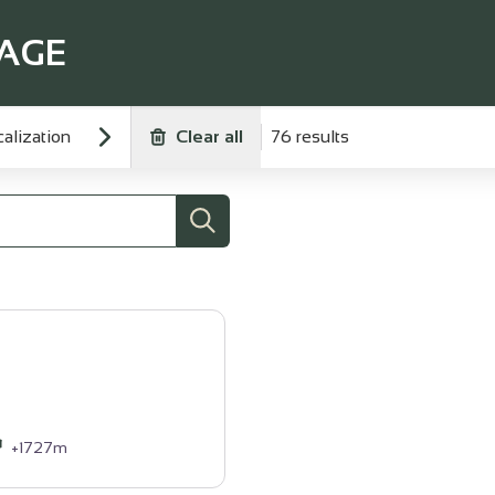
TAGE
alization
Clear all
76 results
Search
+1727m