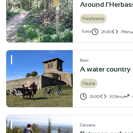
Around l'Herbas
Freshness
Easy
2h30
19km
Sentier sur le parcours - Emmanuel Henry
Bren
A water country
Fauna
2h30
31,5km
Prieuré Saint Andéol - Ardèche Hermitage Tourisme
Gervans