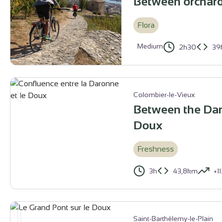
Between orchard
Flora
Medium
2h30
39
Chapelle de l'Hermitage - Ardèche Hermitage Tourisme
Colombier-le-Vieux
Between the Dar
Doux
Freshness
3h
43,8km
+1
Confluence entre la Daronne et le Doux - Ardèche Hermitage Tour
Saint-Barthélemy-le-Plain