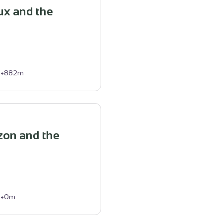
x and the
+882m
zon and the
+0m