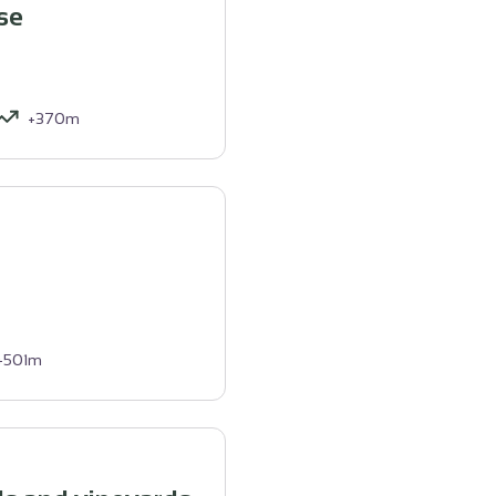
se
+370m
+501m