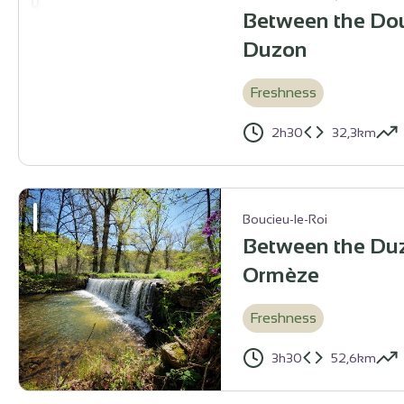
Between the Dou
Duzon
Freshness
2h30
32,3km
Le Grand Pont sur le Doux - Ardèche Hermitage Tourisme
Boucieu-le-Roi
Between the Du
Ormèze
Freshness
3h30
52,6km