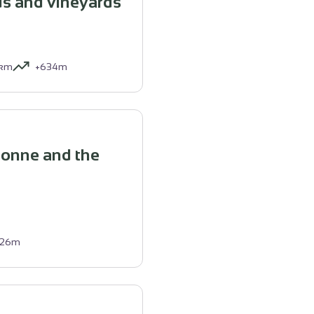
s and vineyards
km
+634m
onne and the
126m
isme