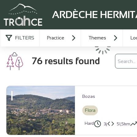
ARDÈCHE HERMI
FILTERS
Practice
Themes
Loc
Loading
Search
76 results found
Bozas
Flora
Hard
3j
51,5km