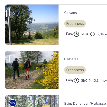
Point de vue sur Saint Félicien - Ardèche Hermitage Tourisme
Gervans
Freshness
Easy
2h30
7,3km
Belvédère des Planards - Ardèche Hermitage Tourisme
Pailharès
Freshness
Easy
3h
10,5km
Genêts en fleurs sur le Massif du Sardier - Ardèche Hermitage To
Mountain Bike
Saint-Donat-sur-l'Herbasse