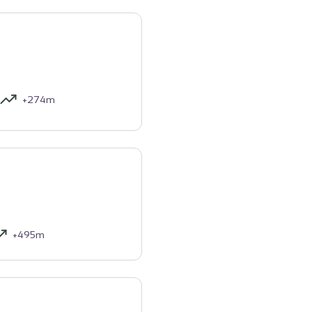
+274m
+495m
urisme