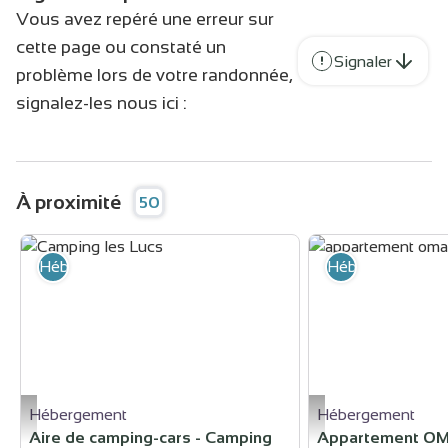
Vous avez repéré une erreur sur
cette page ou constaté un
Signaler
problème lors de votre randonnée,
signalez-les nous ici :
À proximité
50
Hébergement
Hébergement
Hébergement
Hébergement
Camping les Lucs - mairie de Tain l’Hermitage
appartement oma_tain 
Aire de camping-cars - Camping
Appartement OMA