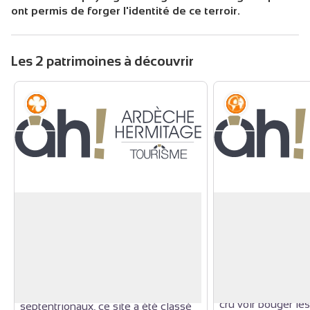
ont permis de forger l'identité de ce terroir.
Les 2 patrimoines à découvrir
Flore
Géologie
Les vignobles de Tain l'Hermitage
Les Roches qui d
Barthélémy de V
Les coteaux de l'Hermitage,
Une légende est à 
emblème des paysages rhodaniens,
des Roches qui dan
Voir l'image en plein écran
font partie des plus beaux sites
Noël, au clair de lu
viticoles de la région. Au coeur du
des nuages qui défi
vignoble des Côtes du Rhône
cru voir bouger le
septentrionaux, ce site a été classé