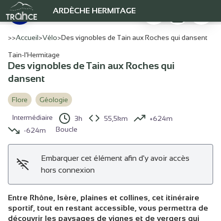
Des vignobles de Tain aux Roches qui dansent
Imprimer
Télécharger
Signaler
ARDÈCHE HERMITAGE
Voie verte le long du Rhône - Ardèche Hermitage Tourisme
Voir l'image en plein écran
>>
Accueil
>
Vélo
>
Des vignobles de Tain aux Roches qui dansent
Tain-l'Hermitage
Des vignobles de Tain aux Roches qui
dansent
Flore
Géologie
Intermédiaire
3h
55,5km
+624m
Boucle
-624m
Embarquer cet élément afin d'y avoir accès
hors connexion
Entre Rhône, Isère, plaines et collines, cet itinéraire
sportif, tout en restant accessible, vous permettra de
découvrir les paysages de vignes et de vergers qui