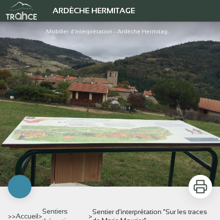
Sentier d'interprétation "Sur les traces de Marie Mourier"
ARDÈCHE HERMITAGE
Mobilier d'interprétation - Ardèche Hermitage Tourisme
Imprimer
Sentiers
Sentier d'interprétation "Sur les traces
>>
Accueil
>
>