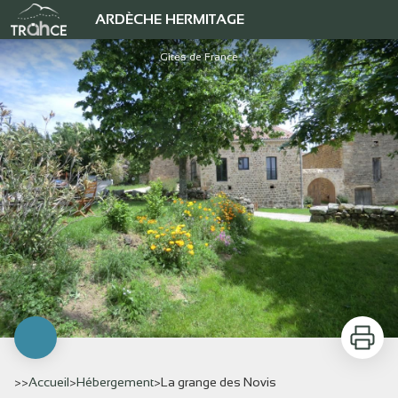
La grange des Novis
ARDÈCHE HERMITAGE
Gîtes de France
Imprimer
>>
Accueil
>
Hébergement
>
La grange des Novis