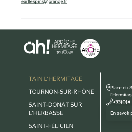
earllespins@orange.fr
TAIN L’HERMITAGE
Place du 
TOURNON-SUR-RHÔNE
l'Hermita
+33(0)4
SAINT-DONAT SUR
L’HERBASSE
En savoir 
SAINT-FÉLICIEN