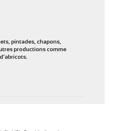
'image en plein écran
lets, pintades, chapons,
autres productions comme
 d'abricots.