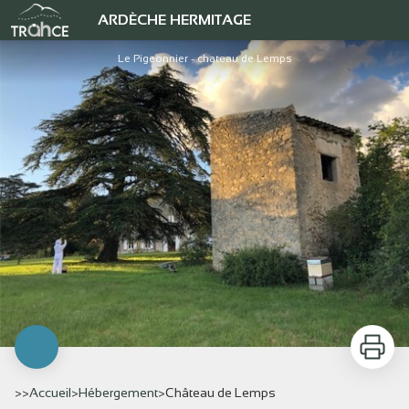
Château de Lemps
ARDÈCHE HERMITAGE
Le Pigeonnier - chateau de Lemps
Imprimer
>>
Accueil
>
Hébergement
>
Château de Lemps