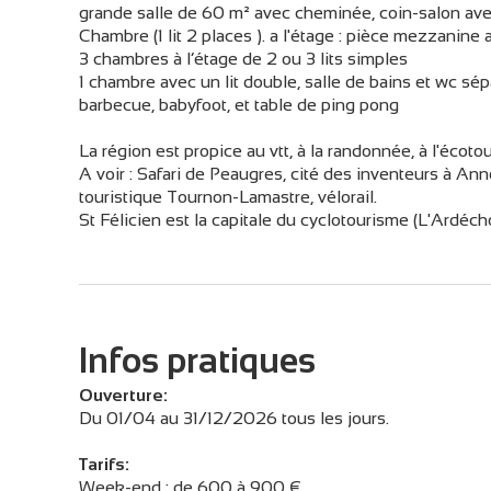
grande salle de 60 m² avec cheminée, coin-salon av
Chambre (1 lit 2 places ). a l'étage : pièce mezzanine
3 chambres à l’étage de 2 ou 3 lits simples
1 chambre avec un lit double, salle de bains et wc sép
barbecue, babyfoot, et table de ping pong
La région est propice au vtt, à la randonnée, à l'écoto
A voir : Safari de Peaugres, cité des inventeurs à Ann
touristique Tournon-Lamastre, vélorail.
St Félicien est la capitale du cyclotourisme (L'Ardéch
Infos pratiques
Ouverture:
Du 01/04 au 31/12/2026 tous les jours.
Tarifs:
Week-end : de 600 à 900 €