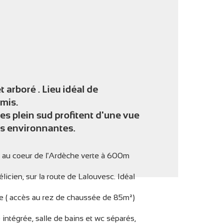
'image en plein écran
 arboré . Lieu idéal de
amis.
ées plein sud profitent d'une vue
s environnantes.
² au coeur de l'Ardèche verte à 600m
licien, sur la route de Lalouvesc. Idéal
ge ( accès au rez de chaussée de 85m²)
intégrée, salle de bains et wc séparés,