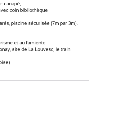
ec canapé,
 avec coin bibliothèque
arés, piscine sécurisée (7m par 3m),
urisme et au farniente
onay, site de La Louvesc, le train
oise)