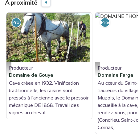
À proximité
3
Producteur
Producteur
Producteur
Producteur
Dans les vignes - cave Desbos
DOMAINE THOMAS FA
Domaine de Gouye
Domaine Farge
Cave créee en 1932. Vinification
Au cœur du Saint-
traditionnelle, les raisins sont
hauteurs du villag
pressés à l'ancienne avec le pressoir
Muzols, le Domain
mécanique DE 1868. Travail des
accueille à la cav
vignes au cheval.
rendez-vous, pour
(Condrieu, Saint-J
Cornas).