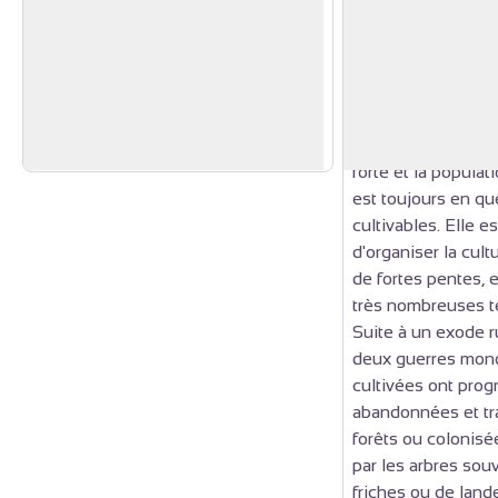
Point de vue
Petite histoire 
la forêt ardéchoi
La vue est imprenable sur la
Jusqu'au début du
confluence du Doux et du Rhône et
surface boisée en
Voir l'image en plein écran
le défilé de Tain Tournon avec les
dépasse 100000 h
prestigieux vignobles de l'Hermitage
pression démograp
et du Saint Joseph.
forte et la populat
est toujours en qu
cultivables. Elle 
d'organiser la cul
de fortes pentes, 
très nombreuses t
Suite à un exode r
deux guerres mondi
cultivées ont pro
abandonnées et t
forêts ou colonisé
par les arbres sou
friches ou de land