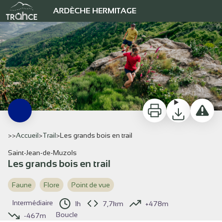
Les grands bois en trail
ARDÈCHE HERMITAGE
F.MONOT
Imprimer
Télécharger
Signaler
>>
Accueil
>
Trail
>
Les grands bois en trail
Saint-Jean-de-Muzols
Les grands bois en trail
Voir l'image en plein écran
Faune
Flore
Point de vue
Intermédiaire
1h
7,7km
+478m
Boucle
-467m