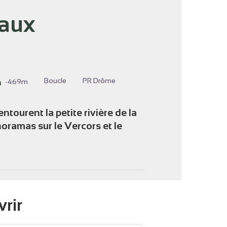
Vaux
'image en plein écran
Boucle
PR Drôme
-469m
entourent la petite rivière de la
ramas sur le Vercors et le
vrir