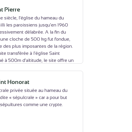
nt Pierre
 siècle, l'église du hameau du
illi les paroissiens jusqu'en 1960
ressivement délabrée. A la fin du
 une cloche de 500 kg fut fondue,
ne des plus imposantes de la région.
uite transférée à l'église Saint
é à 500m d'altitude, le site offre un
he. Il abrite une source, dite
mes et maladies des yeux. Par le
int Honorat
aient en procession pour une
l'accès peut être dangereux.
crale privée située au hameau du
 dite « sépulcrale » car a pour but
 sépultures comme une crypte.