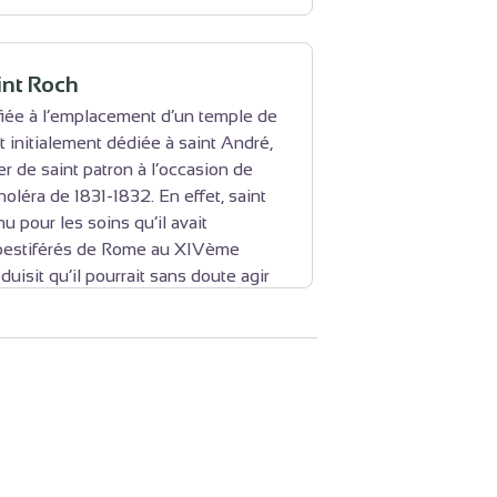
int Roch
fiée à l’emplacement d’un temple de
t initialement dédiée à saint André,
r de saint patron à l’occasion de
oléra de 1831-1832. En effet, saint
u pour les soins qu’il avait
pestiférés de Rome au XIVème
duisit qu’il pourrait sans doute agir
de saint André dans la