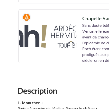
Histoire
Chapelle Sa
Sans doute édi
Vénus, elle étai
Voir l'image en plein écran
avant de change
l’épidémie de ch
Roch étant conn
prodigués aux 
siècle, on en dé
contre le choléra... Il fut donc installé à la place 
chapelle.
Source : la Drôme tourisme
Description
Voir l'image en plein écran
1 - Montchenu
Partez à gauche de l'église. Passez le château.