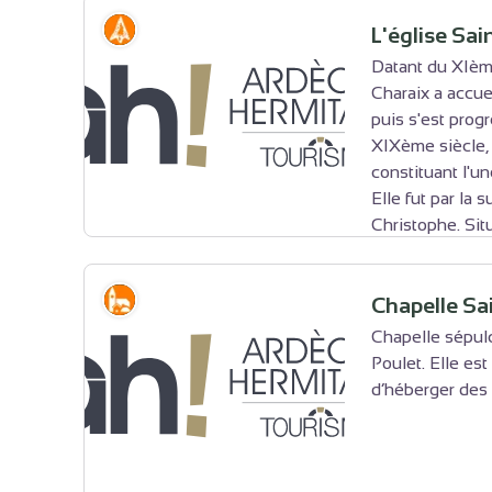
Histoire
L'église Sai
Datant du XIème
Charaix a accue
puis s'est prog
XIXème siècle,
constituant l'u
Elle fut par la s
Christophe. Situ
beau panorama sur le Vercors et les monts d'Ardèc
"fontaine miraculeuse", supposée guérir rhumatis
Petit patrimoine
Chapelle Sa
passé, à la Saint Pierre, les paroissiens s'y rend
bénédiction. La rénovation du site est en cours, 
Chapelle sépul
Poulet. Elle est
Voir l'image en plein écran
d’héberger des