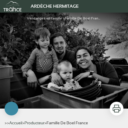
Famille De Boel France
ARDÈCHE HERMITAGE
Vendanges en famille - Famille De Boel France
Imprimer
>>
Accueil
>
Producteur
>
Famille De Boel France