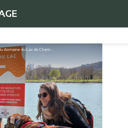
TAGE
Parcours course d'orientation et Patrimoine du domaine du Lac de Champos_Saint-Donat-sur-l'Herbasse - Ardèche Hermitage Tourisme