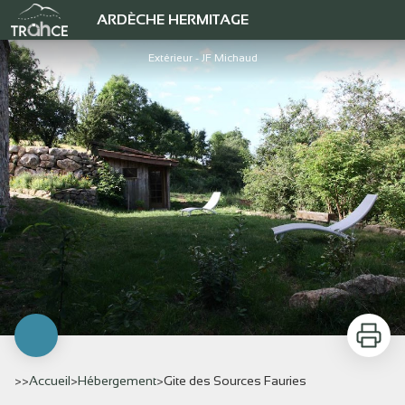
Gite des Sources Fauries
ARDÈCHE HERMITAGE
Extérieur - JF Michaud
Imprimer
>>
Accueil
>
Hébergement
>
Gite des Sources Fauries