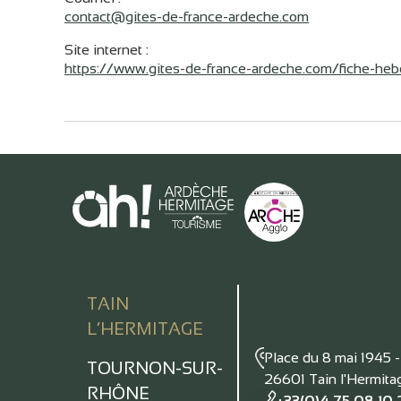
contact@gites-de-france-ardeche.com
Site internet
:
https://www.gites-de-france-ardeche.com/fiche-he
TAIN
L’HERMITAGE
Place du 8 mai 1945 
TOURNON-SUR-
26601 Tain l'Hermit
RHÔNE
+33(0)4 75 08 10 