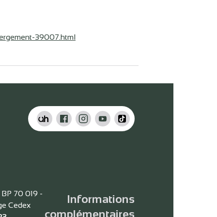
bergement-39007.html
- BP 70 019 -
Informations
age Cedex
complémentaires
23